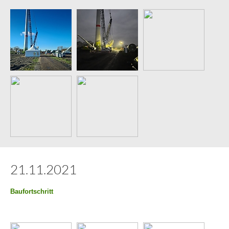
mit keinen solchen Cookies rechnen müssen. YouTube legt aber
auch in anderen Cookies nicht-personenbezogene
Nutzungsinformationen ab. Möchten Sie dies verhindern, so
müssen Sie das Speichern von Cookies im Browser blockieren.
Weitere Informationen zum Datenschutz bei „YouTube“ finden Sie
in der Datenschutzerklärung des Anbieters unter:
https://www.google.de/intl/de/policies/privacy/
21.11.2021
Baufortschritt