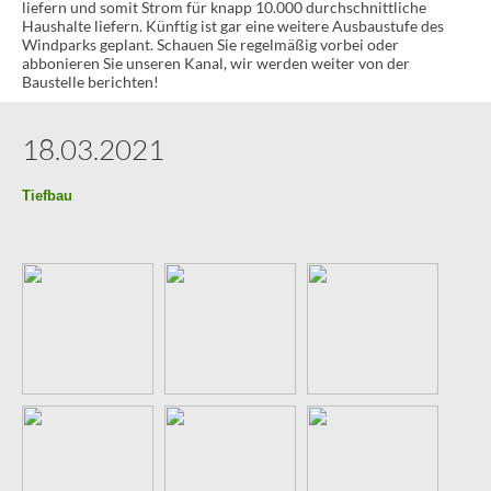
in der Datenschutzerklärung des Anbieters unter:
liefern und somit Strom für knapp 10.000 durchschnittliche
Haushalte liefern. Künftig ist gar eine weitere Ausbaustufe des
https://www.google.de/intl/de/policies/privacy/
Windparks geplant. Schauen Sie regelmäßig vorbei oder
abbonieren Sie unseren Kanal, wir werden weiter von der
Baustelle berichten!
18.03.2021
Tiefbau