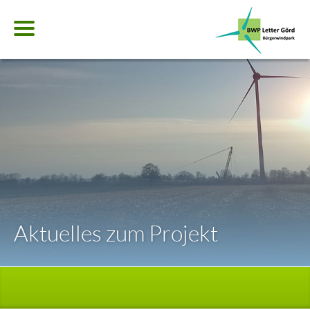
Startseite
Bürgersparen
Unser Projekt
Aktuelles zum Projekt
Aktuelles
Windenergie FAQ