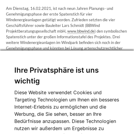
Am Dienstag, 16.02.2021, ist nach neun Jahren Planungs- und
Genehmigungsphase der erste Spatenstich für vier
Windenergieanlagen getätigt worden. Zufrieden setzten die vier
Geschäftsführer sowie Bauleiter Lars Schmidt (BBWind
Projektberatungsgesellschaft mbH,
www.bbwind.de
) den symbolischen
Spatenstich unter der großen Informationstafel des Projektes. Drei
weitere Windenergieanlagen im Windpark befinden sich noch in der
Genehmigungsphase und könnten bei Lösung artenschutzrechtlicher
Fragestellungen in Zukunft noch hinzukommen.
Die Pressemitteilung können Sie dem folgenden Link entnehmen:
Ihre Privatsphäre ist uns
wichtig
+
Diese Website verwendet Cookies und
Pressemitteilung
Targeting Technologien um Ihnen ein besseres
Internet-Erlebnis zu ermöglichen und die
Werbung, die Sie sehen, besser an Ihre
Bedürfnisse anzupassen. Diese Technologien
nutzen wir außerdem um Ergebnisse zu