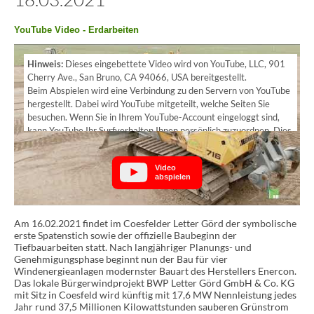
YouTube Video - Erdarbeiten
Hinweis:
Dieses eingebettete Video wird von YouTube, LLC, 901
Cherry Ave., San Bruno, CA 94066, USA bereitgestellt.
Beim Abspielen wird eine Verbindung zu den Servern von YouTube
hergestellt. Dabei wird YouTube mitgeteilt, welche Seiten Sie
besuchen. Wenn Sie in Ihrem YouTube-Account eingeloggt sind,
kann YouTube Ihr Surfverhalten Ihnen persönlich zuzuordnen. Dies
verhindern Sie, indem Sie sich vorher aus Ihrem YouTube-Account
ausloggen.
Video
abspielen
Wird ein YouTube-Video gestartet, setzt der Anbieter Cookies ein,
die Hinweise über das Nutzerverhalten sammeln.
Wer das Speichern von Cookies für das Google-Ads-Programm
Am 16.02.2021 findet im Coesfelder Letter Görd der symbolische
deaktiviert hat, wird auch beim Anschauen von YouTube-Videos
erste Spatenstich sowie der offizielle Baubeginn der
mit keinen solchen Cookies rechnen müssen. YouTube legt aber
Tiefbauarbeiten statt. Nach langjähriger Planungs- und
auch in anderen Cookies nicht-personenbezogene
Genehmigungsphase beginnt nun der Bau für vier
Nutzungsinformationen ab. Möchten Sie dies verhindern, so
Windenergieanlagen modernster Bauart des Herstellers Enercon.
müssen Sie das Speichern von Cookies im Browser blockieren.
Das lokale Bürgerwindprojekt BWP Letter Görd GmbH & Co. KG
mit Sitz in Coesfeld wird künftig mit 17,6 MW Nennleistung jedes
Weitere Informationen zum Datenschutz bei „YouTube“ finden Sie
Jahr rund 37,5 Millionen Kilowattstunden sauberen Grünstrom